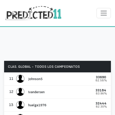
CLAS. GLOBAL - TODOS LOS CAMPEONATOS
33690
11
Johnson5
82.58%
33184
12
Ivandersen
83.96%
32444
13
huelga1976
82.30%