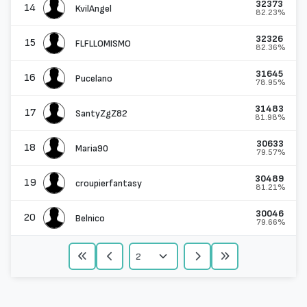
32373
14
KvilAngel
82.23%
32326
15
FLFLLOMISMO
82.36%
31645
16
Pucelano
78.95%
31483
17
SantyZgZ82
81.98%
30633
18
Maria90
79.57%
30489
19
croupierfantasy
81.21%
30046
20
Belnico
79.66%