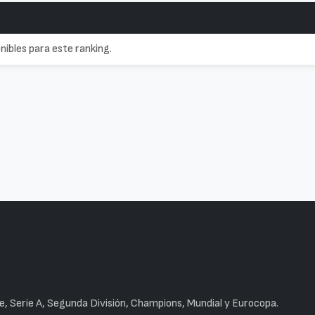
nibles para este ranking.
e, Serie A, Segunda División, Champions, Mundial y Eurocopa.