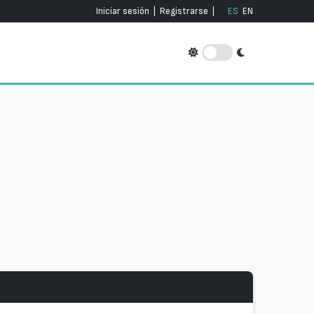
Iniciar sesión
|
Registrarse
|
ES
EN