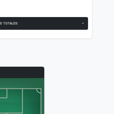
-
S TOTALES: