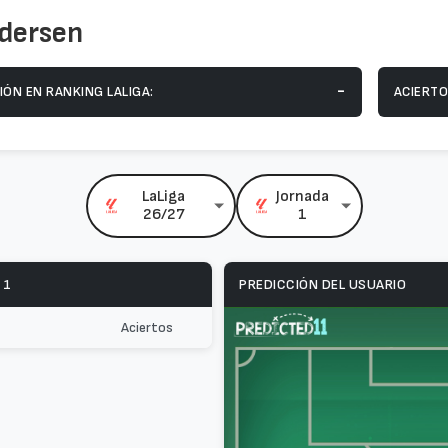
ndersen
-
IÓN EN RANKING LALIGA:
ACIERTO
LaLiga
Jornada
26/27
1
 1
PREDICCIÓN DEL USUARIO
Aciertos