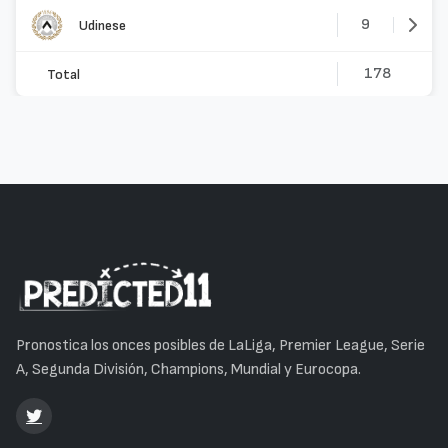
9
Udinese
178
Total
Pronostica los onces posibles de LaLiga, Premier League, Serie
A, Segunda División, Champions, Mundial y Eurocopa.