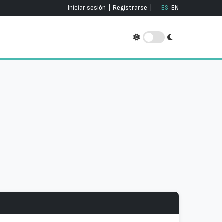
Iniciar sesión
|
Registrarse
|
ES
EN