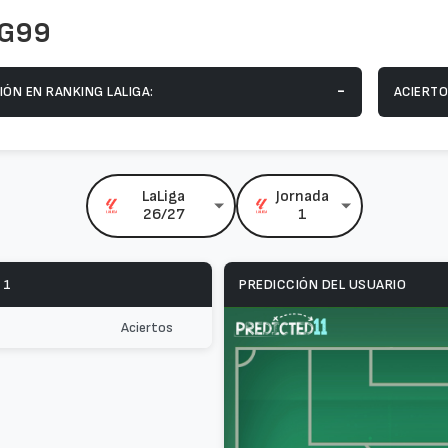
iG99
-
IÓN EN RANKING LALIGA:
ACIERTO
LaLiga
Jornada
26/27
1
 1
PREDICCIÓN DEL USUARIO
Aciertos