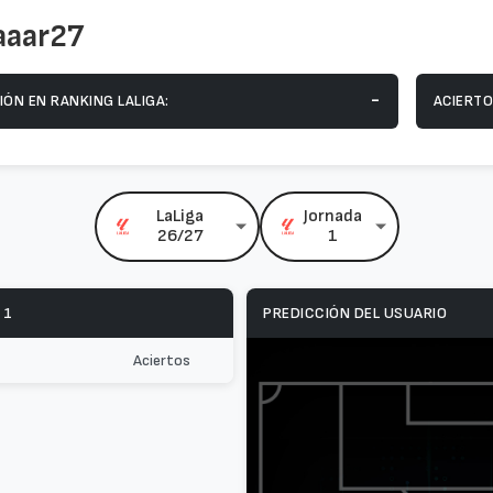
aaar27
-
IÓN EN RANKING LALIGA:
ACIERTO
LaLiga
Jornada
26/27
1
 1
PREDICCIÓN DEL USUARIO
Aciertos