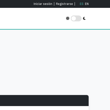
Iniciar sesión
|
Registrarse
|
ES
EN