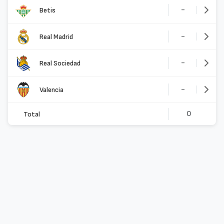
-
Betis
-
Real Madrid
-
Real Sociedad
-
Valencia
0
Total