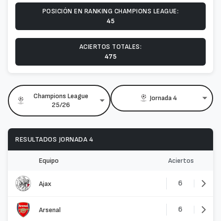
POSICIÓN EN RANKING CHAMPIONS LEAGUE:
45
ACIERTOS TOTALES:
475
Champions League
Jornada 4
25/26
RESULTADOS JORNADA 4
Equipo
Aciertos
6
Ajax
6
Arsenal