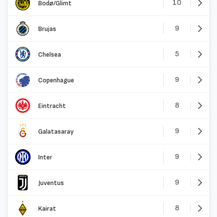
10
Bodø/Glimt
9
Brujas
5
Chelsea
9
Copenhague
8
Eintracht
9
Galatasaray
9
Inter
9
Juventus
8
Kairat