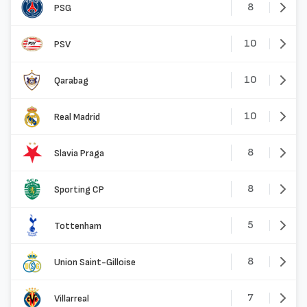
8
PSG
10
PSV
10
Qarabag
10
Real Madrid
8
Slavia Praga
8
Sporting CP
5
Tottenham
8
Union Saint-Gilloise
7
Villarreal