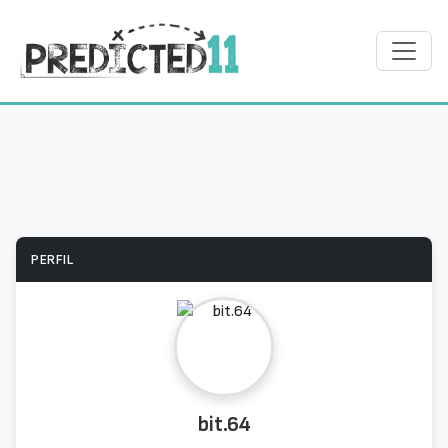
PERFIL
bit.64