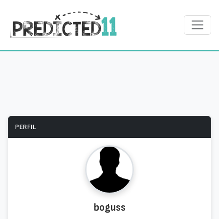
PERFIL
boguss