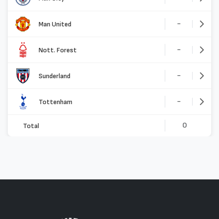
-
Man United
-
Nott. Forest
-
Sunderland
-
Tottenham
0
Total