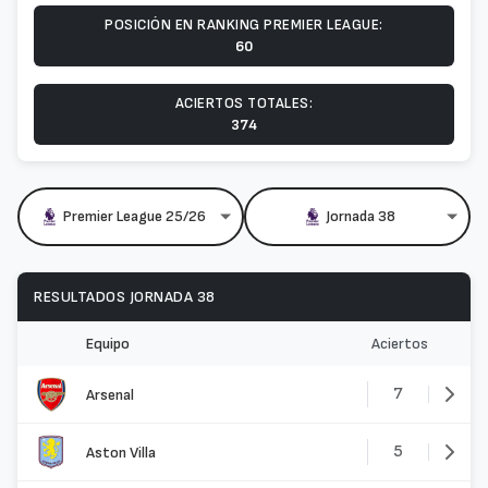
POSICIÓN EN RANKING PREMIER LEAGUE:
60
ACIERTOS TOTALES:
374
Premier League 25/26
Jornada 38
RESULTADOS JORNADA 38
Equipo
Aciertos
7
Arsenal
5
Aston Villa