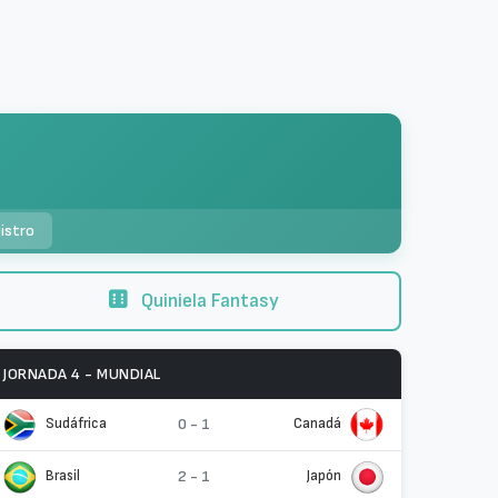
istro
Quiniela Fantasy
JORNADA 4 - MUNDIAL
Sudáfrica
0 - 1
Canadá
Brasil
2 - 1
Japón