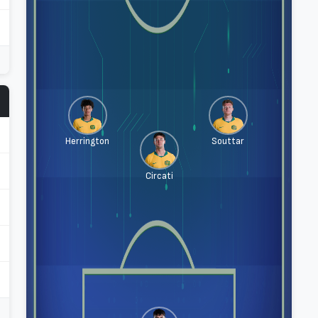
Herrington
Souttar
Circati