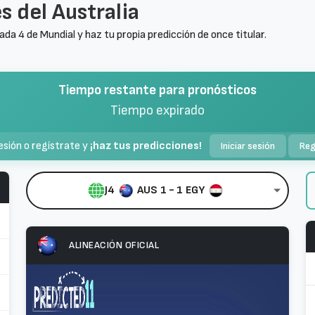
s del Australia
nada 4 de Mundial y haz tu propia predicción de once titular.
Tiempo restante para pronósticos
Tiempo expirado
sesión o regístrate y
¡haz tus predicciones!
Iniciar sesión
Reg
J4
AUS
1 - 1
EGY
ALINEACIÓN OFICIAL