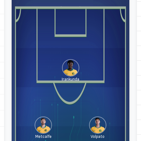
Irankunda
Metcalfe
Volpato