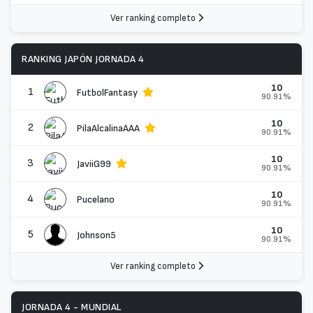
Ver ranking completo
RANKING JAPÓN JORNADA 4
10
1
FutbolFantasy
90.91%
10
2
PilaAlcalinaAAA
90.91%
10
3
JaviiG99
90.91%
10
4
Pucelano
90.91%
10
5
Johnson5
90.91%
Ver ranking completo
JORNADA 4 - MUNDIAL