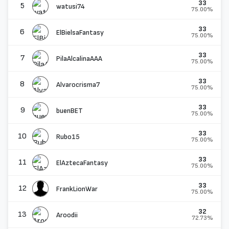
33
5
watusi74
75.00%
33
6
ElBielsaFantasy
75.00%
33
7
PilaAlcalinaAAA
75.00%
33
8
Alvarocrisma7
75.00%
33
9
buenBET
75.00%
33
10
Rubo15
75.00%
33
11
ElAztecaFantasy
75.00%
33
12
FrankLionWar
75.00%
32
13
Aroodii
72.73%