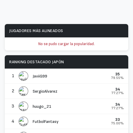
JUGADORES MÁS ALINEADOS
No se pudo cargar la popularidad.
RANKING DESTACADO JAPÓN
35
1
JaviiG99
79.55%
34
2
SergioAlvarez
77.27%
34
3
huugo_21
77.27%
33
4
FutbolFantasy
75.00%