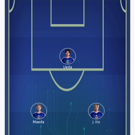
Ueda
Maeda
J. Ito