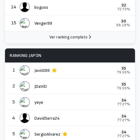
32
14
boguss
72.73%
30
15
Venger99
68.18%
Ver ranking completo
RANKING JAPÓN
35
1
JaviiG99
79.55%
35
2
JDaViD
79.55%
34
3
yeye
77.27%
34
4
DavidSerra24
77.27%
34
5
SergioAlvarez
77.27%