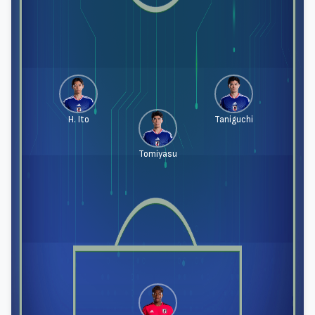
H. Ito
Taniguchi
Tomiyasu