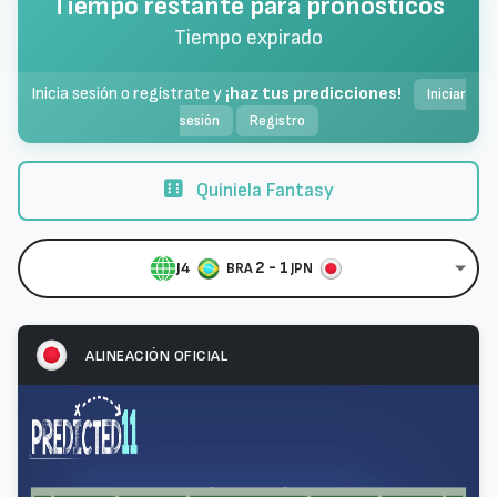
Tiempo restante para pronósticos
Tiempo expirado
Inicia sesión o regístrate y
¡haz tus predicciones!
Iniciar
sesión
Registro
Quiniela Fantasy
2 - 1
J4
BRA
JPN
ALINEACIÓN OFICIAL