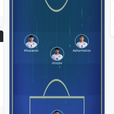
Khusanov
Ashurmatov
Urozov