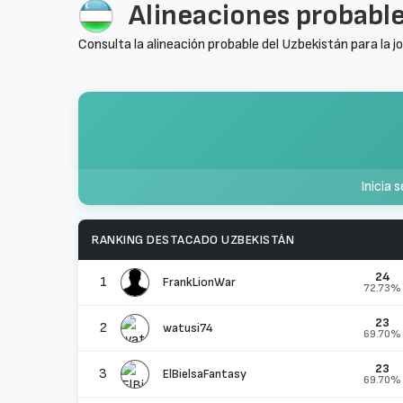
Alineaciones probable
Consulta la alineación probable del Uzbekistán para la j
Inicia 
RANKING DESTACADO UZBEKISTÁN
24
1
FrankLionWar
72.73%
23
2
watusi74
69.70%
23
3
ElBielsaFantasy
69.70%