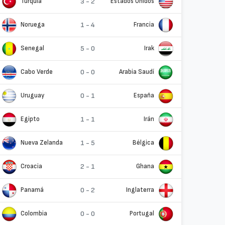
Turquía
3 - 2
Estados Unidos
Noruega
1 - 4
Francia
Senegal
5 - 0
Irak
Cabo Verde
0 - 0
Arabia Saudí
Uruguay
0 - 1
España
Egipto
1 - 1
Irán
Nueva Zelanda
1 - 5
Bélgica
Croacia
2 - 1
Ghana
Panamá
0 - 2
Inglaterra
Colombia
0 - 0
Portugal