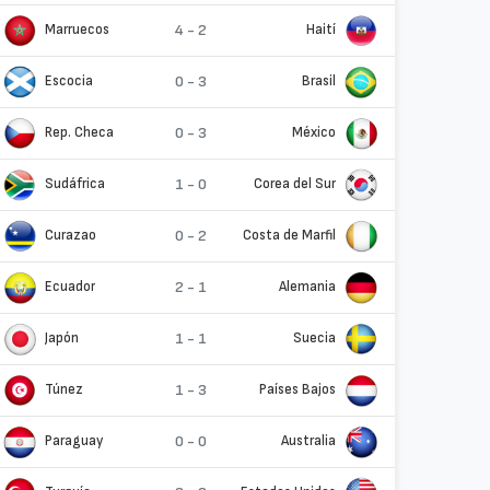
Marruecos
4 - 2
Haití
Escocia
0 - 3
Brasil
Rep. Checa
0 - 3
México
Sudáfrica
1 - 0
Corea del Sur
Curazao
0 - 2
Costa de Marfil
Ecuador
2 - 1
Alemania
Japón
1 - 1
Suecia
Túnez
1 - 3
Países Bajos
Paraguay
0 - 0
Australia