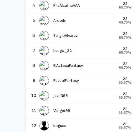
23
4
PilaAlcalinaAAA
69.70%
23
5
Aroodii
69.70%
23
6
SergioAlvarez
69.70%
23
7
huugo_21
69.70%
23
8
ElAztecaFantasy
69.70%
22
9
FutbolFantasy
66.67%
22
10
JaviiG99
66.67%
22
11
Venger99
66.67%
22
12
boguss
66.67%