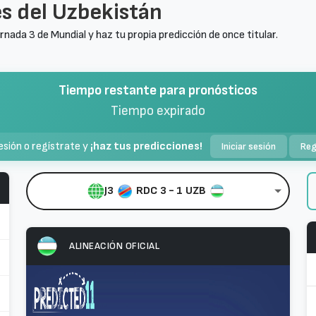
s del Uzbekistán
ornada 3 de Mundial y haz tu propia predicción de once titular.
Tiempo restante para pronósticos
Tiempo expirado
sesión o regístrate y
¡haz tus predicciones!
Iniciar sesión
Reg
J3
RDC
3 - 1
UZB
ALINEACIÓN OFICIAL