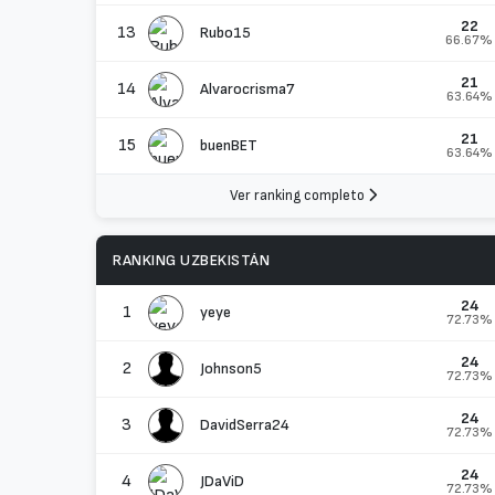
22
13
Rubo15
66.67%
21
14
Alvarocrisma7
63.64%
21
15
buenBET
63.64%
Ver ranking completo
RANKING UZBEKISTÁN
24
1
yeye
72.73%
24
2
Johnson5
72.73%
24
3
DavidSerra24
72.73%
24
4
JDaViD
72.73%