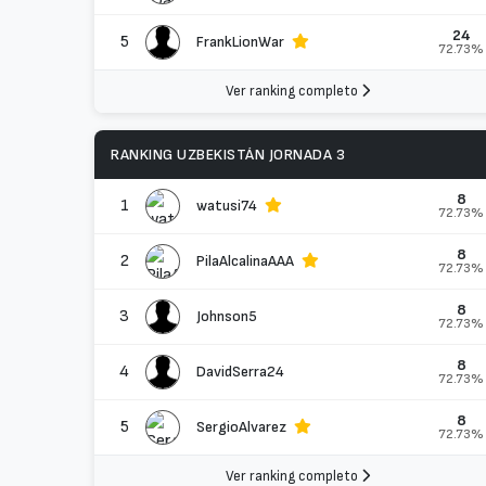
24
5
FrankLionWar
72.73%
Ver ranking completo
RANKING UZBEKISTÁN JORNADA 3
8
1
watusi74
72.73%
8
2
PilaAlcalinaAAA
72.73%
8
3
Johnson5
72.73%
8
4
DavidSerra24
72.73%
8
5
SergioAlvarez
72.73%
Ver ranking completo