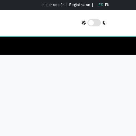
Iniciar sesión
|
Registrarse
|
ES
EN