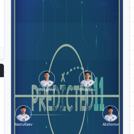
Mozgovoy
Shukurov
Nasrullaev
Alizhonov