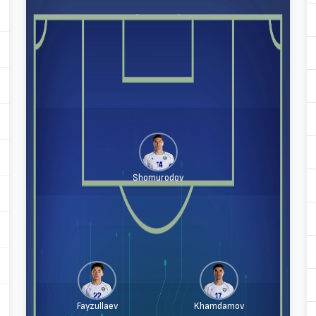
Shomurodov
Fayzullaev
Khamdamov