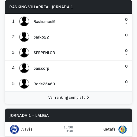
RANKING VILLARREAL JORNADA 1
0
1
Raulismoel6
-
0
2
barko22
-
0
3
SERPENLOB
-
0
4
baiscorp
-
0
5
Rode25460
-
Ver ranking completo
JORNADA 1 - LALIGA
15/08
Alavés
Getafe
19:30