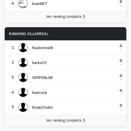
0
4
buenBET
-
Ver ranking completo
RANKING VILLARREAL
0
1
Raulismoel6
-
0
2
barko22
-
0
3
SERPENLOB
-
0
4
baiscorp
-
0
5
Rode25460
-
Ver ranking completo