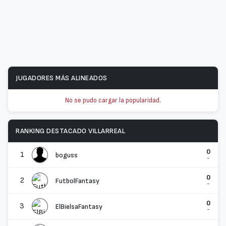
JUGADORES MÁS ALINEADOS
No se pudo cargar la popularidad.
RANKING DESTACADO VILLARREAL
0
1
boguss
-
0
2
FutbolFantasy
-
0
3
ElBielsaFantasy
-