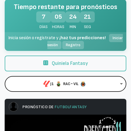
Tiempo restante para pronósticos
7
05
24
21
DÍAS
HORAS
MIN
SEG
Inicia sesión o regístrate y
¡haz tus predicciones!
Iniciar
sesión
Registro
Quiniela Fantasy
-
J1
RAC
VIL
PRONÓSTICO DE
FUTBOLFANTASY