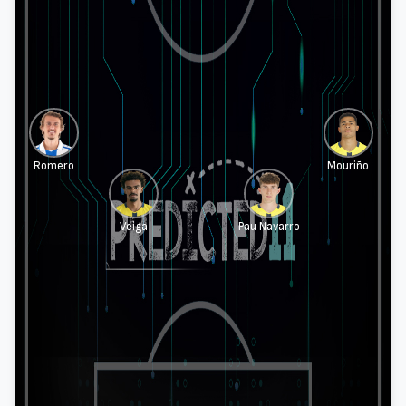
Romero
Mouriño
Veiga
Pau Navarro