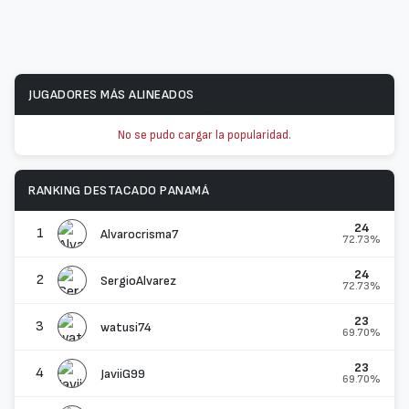
JUGADORES MÁS ALINEADOS
No se pudo cargar la popularidad.
RANKING DESTACADO PANAMÁ
24
1
Alvarocrisma7
72.73%
24
2
SergioAlvarez
72.73%
23
3
watusi74
69.70%
23
4
JaviiG99
69.70%