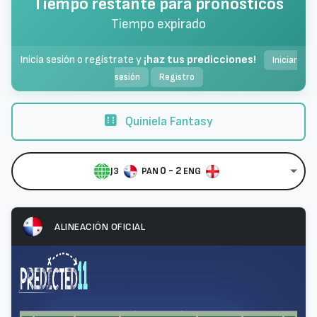
Tiempo restante para pronósticos
Tiempo expirado
Inicia sesión o regístrate y
¡haz tus predicciones!
Iniciar
sesión
Registro
Quiniela Fantasy
0 - 2
J3
PAN
ENG
ALINEACIÓN OFICIAL