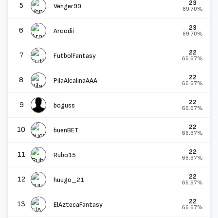
23
5
Venger99
69.70%
23
6
Aroodii
69.70%
22
7
FutbolFantasy
66.67%
22
8
PilaAlcalinaAAA
66.67%
22
9
boguss
66.67%
22
10
buenBET
66.67%
22
11
Rubo15
66.67%
22
12
huugo_21
66.67%
22
13
ElAztecaFantasy
66.67%