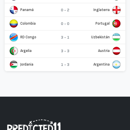
Panamá
0 - 2
Inglaterra
Colombia
0 - 0
Portugal
RD Congo
3 - 1
Uzbekistán
Argelia
3 - 3
Austria
Jordania
1 - 3
Argentina