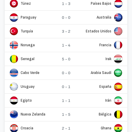
Túnez
1 - 3
Países Bajos
Paraguay
0 - 0
Australia
Turquía
3 - 2
Estados Unidos
Noruega
1 - 4
Francia
Senegal
5 - 0
Irak
Cabo Verde
0 - 0
Arabia Saudí
Uruguay
0 - 1
España
Egipto
1 - 1
Irán
Nueva Zelanda
1 - 5
Bélgica
Croacia
2 - 1
Ghana