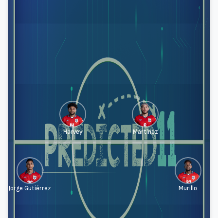
Harvey
Martínez
Jorge Gutiérrez
Murillo