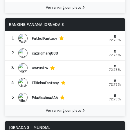
Ver ranking completo
RANKING PANAMÁ JORNADA 3
8
1
FutbolFantasy
72.73%
8
2
cazriqmarq888
72.73%
8
3
watusi74
72.73%
8
4
ElBielsaFantasy
72.73%
8
5
PilaAlcalinaAAA
72.73%
Ver ranking completo
JORNADA 3 - MUNDIAL