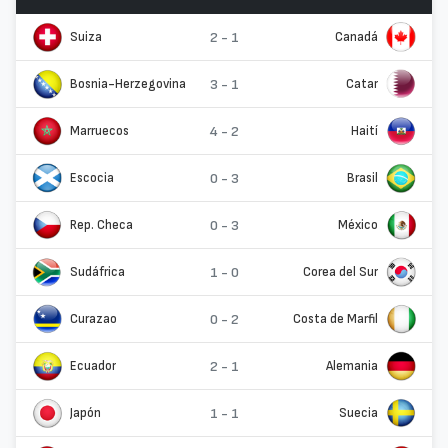
Suiza
2 - 1
Canadá
Bosnia-Herzegovina
3 - 1
Catar
Marruecos
4 - 2
Haití
Escocia
0 - 3
Brasil
Rep. Checa
0 - 3
México
Sudáfrica
1 - 0
Corea del Sur
Curazao
0 - 2
Costa de Marfil
Ecuador
2 - 1
Alemania
Japón
1 - 1
Suecia