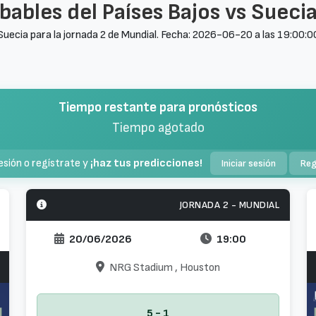
bables del Países Bajos vs Sueci
 Suecia para la jornada 2 de Mundial. Fecha: 2026-06-20 a las 19:00:0
Tiempo restante para pronósticos
Tiempo agotado
sesión o regístrate y
¡haz tus predicciones!
Iniciar sesión
Reg
JORNADA 2 - MUNDIAL
20/06/2026
19:00
NRG Stadium
, Houston
5 - 1