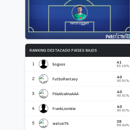
Verbruggen
RANKING DESTACADO PAÍSES BAJOS
41
1
boguss
93.18%
40
2
FutbolFantasy
90.91%
40
3
PilaAlcalinaAAA
90.91%
40
4
FrankLionWar
90.91%
39
5
watusi74
88.64%