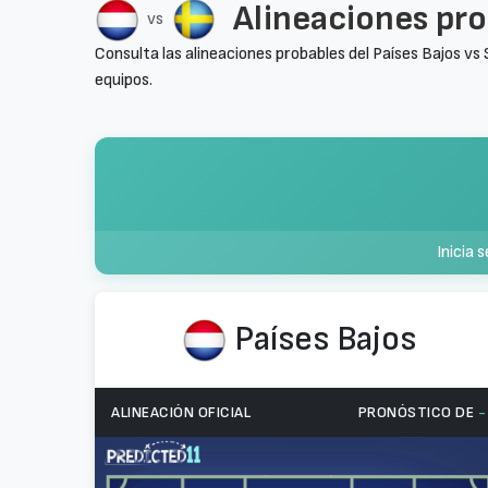
Alineaciones pro
vs
Consulta las alineaciones probables del Países Bajos vs
equipos.
Inicia 
Países Bajos
ALINEACIÓN OFICIAL
PRONÓSTICO DE
-