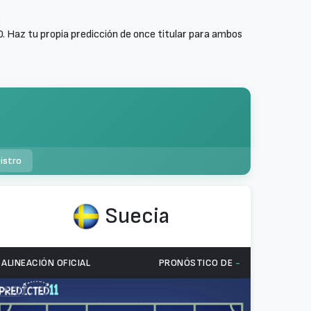
a
0. Haz tu propia predicción de once titular para ambos
istro
Suecia
ALINEACIÓN OFICIAL
PRONÓSTICO DE
-