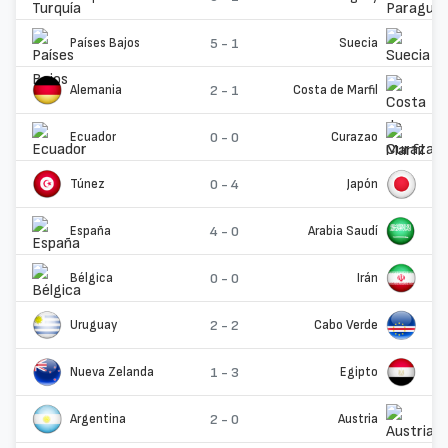
Países Bajos
5 - 1
Suecia
Alemania
2 - 1
Costa de Marfil
Ecuador
0 - 0
Curazao
Túnez
0 - 4
Japón
España
4 - 0
Arabia Saudí
Bélgica
0 - 0
Irán
Uruguay
2 - 2
Cabo Verde
Nueva Zelanda
1 - 3
Egipto
Argentina
2 - 0
Austria