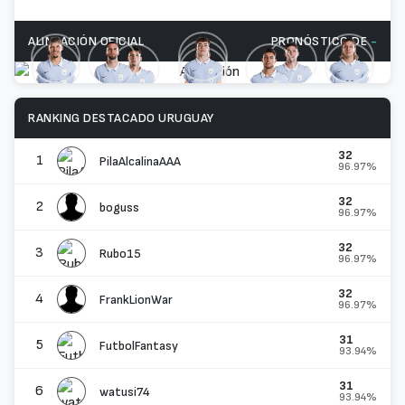
ALINEACIÓN OFICIAL
PRONÓSTICO DE
-
Viñas
M. Araújo
Canobbio
Bentancur
Valverde
Ugarte
Sanabria
Varela
M. Olivera
Cáceres
Muslera
RANKING DESTACADO URUGUAY
32
1
PilaAlcalinaAAA
96.97%
32
2
boguss
96.97%
32
3
Rubo15
96.97%
32
4
FrankLionWar
96.97%
31
5
FutbolFantasy
93.94%
31
6
watusi74
93.94%