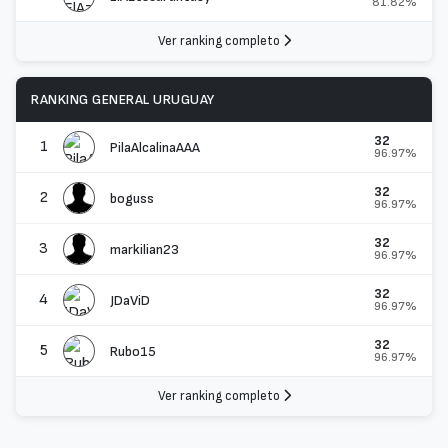
81.82%
Ver ranking completo
RANKING GENERAL URUGUAY
32
1
PilaAlcalinaAAA
96.97%
32
2
boguss
96.97%
32
3
markilian23
96.97%
32
4
JDaViD
96.97%
32
5
Rubo15
96.97%
Ver ranking completo