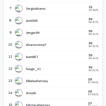
31
7
SergioAlvarez
93.94%
30
8
JaviiG99
90.91%
30
9
Venger99
90.91%
30
10
Alvarocrisma7
90.91%
30
11
buenBET
90.91%
30
12
huugo_21
90.91%
29
13
ElBielsaFantasy
87.88%
29
14
Aroodii
87.88%
27
15
ElAztecaFantasy