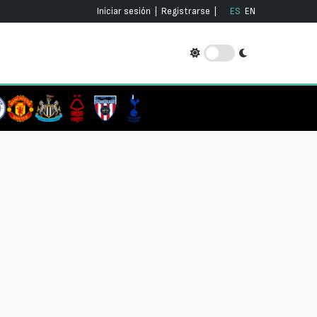
Iniciar sesión
|
Registrarse
|
ES
EN