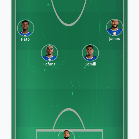
James
Hato
Fofana
Colwill