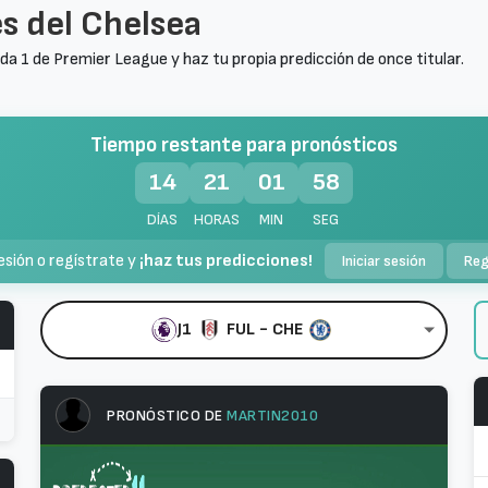
s del Chelsea
ada 1 de Premier League y haz tu propia predicción de once titular.
Tiempo restante para pronósticos
14
21
01
57
DÍAS
HORAS
MIN
SEG
sesión o regístrate y
¡haz tus predicciones!
Iniciar sesión
Reg
J1
FUL
-
CHE
PRONÓSTICO DE
MARTIN2010