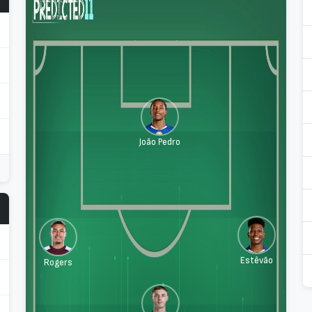
João Pedro
Estêvão
Rogers