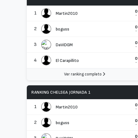
0
1
Martin2010
-
0
2
boguss
-
0
3
DaViDGM
-
0
4
El Carapillito
-
Ver ranking completo
RANKING CHELSEA JORNADA 1
0
1
Martin2010
-
0
2
boguss
-
0