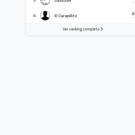
3
DaViDGM
-
0
4
El Carapillito
-
Ver ranking completo