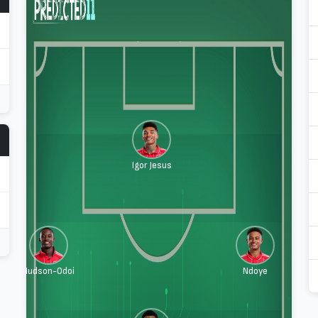
Igor Jesus
Hudson-Odoi
Ndoye