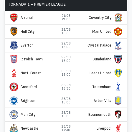
JORNADA 1 - PREMIER LEAGUE
21/08
Arsenal
Coventry City
21:00
22/08
Hull City
Man United
13:30
22/08
Everton
Crystal Palace
16:00
22/08
Ipswich Town
Sunderland
16:00
22/08
Nott. Forest
Leeds United
16:00
22/08
Brentford
Tottenham
18:30
23/08
Brighton
Aston Villa
15:00
23/08
Man City
Bournemouth
15:00
23/08
Newcastle
Liverpool
17:30