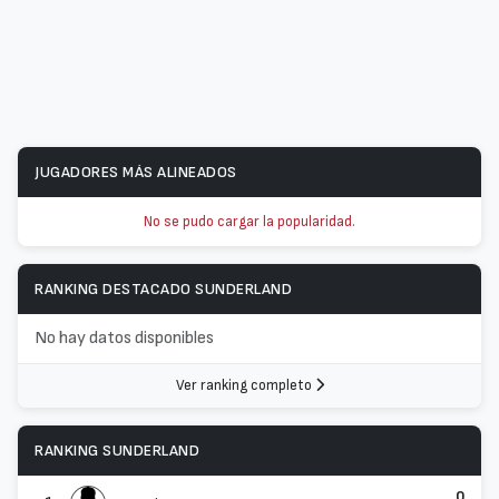
JUGADORES MÁS ALINEADOS
No se pudo cargar la popularidad.
RANKING DESTACADO SUNDERLAND
No hay datos disponibles
Ver ranking completo
RANKING SUNDERLAND
0