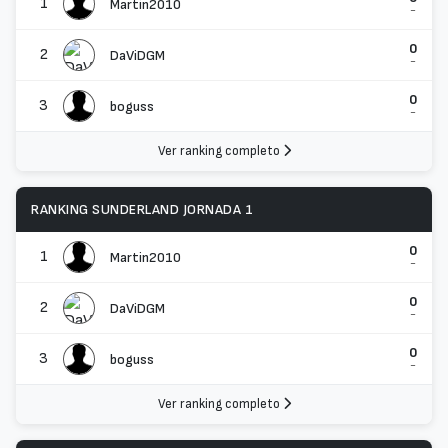
1
Martin2010
-
0
2
DaViDGM
-
0
3
boguss
-
Ver ranking completo
RANKING SUNDERLAND JORNADA 1
0
1
Martin2010
-
0
2
DaViDGM
-
0
3
boguss
-
Ver ranking completo