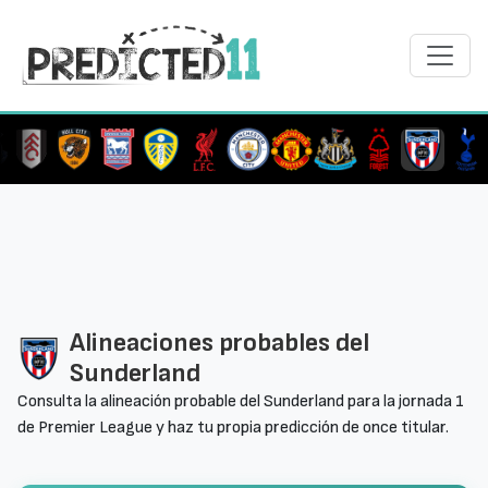
Alineaciones probables del
Sunderland
Consulta la alineación probable del Sunderland para la jornada 1
de Premier League y haz tu propia predicción de once titular.