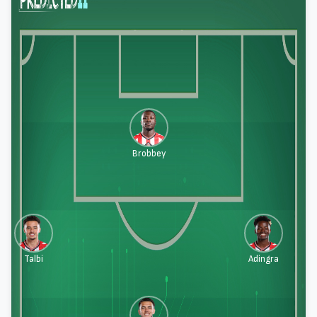
Brobbey
Talbi
Adingra