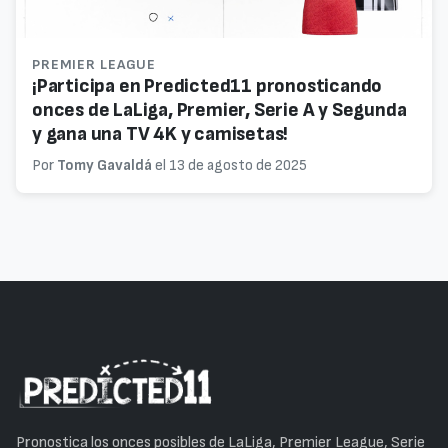
PREMIER LEAGUE
¡Participa en Predicted11 pronosticando
onces de LaLiga, Premier, Serie A y Segunda
y gana una TV 4K y camisetas!
Por
Tomy Gavaldá
el
13 de agosto de 2025
Pronostica los onces posibles de LaLiga, Premier League, Serie