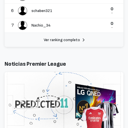
0
6
schaben321
-
0
7
Nachio_34
-
Ver ranking completo
Noticias Premier League