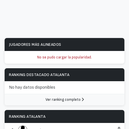
JUGADORES MÁS ALINEADOS
No se pudo cargar la popularidad.
RANKING DESTACADO ATALANTA
No hay datos disponibles
Ver ranking completo
RANKING ATALANTA
0