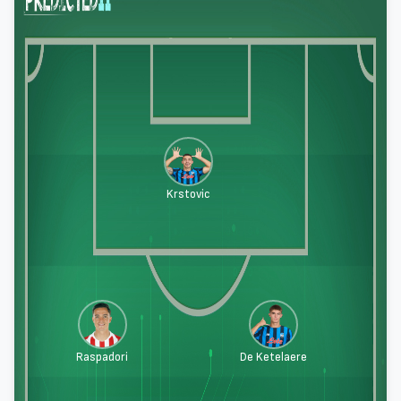
Krstovic
Raspadori
De Ketelaere