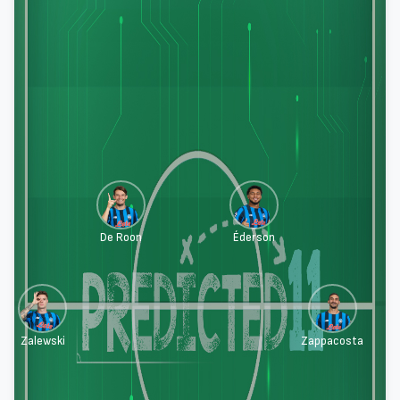
De Roon
Éderson
Zalewski
Zappacosta