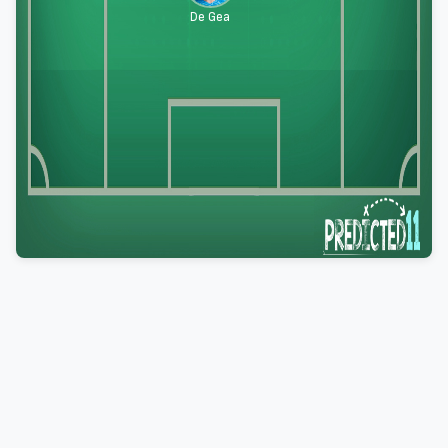
De Gea