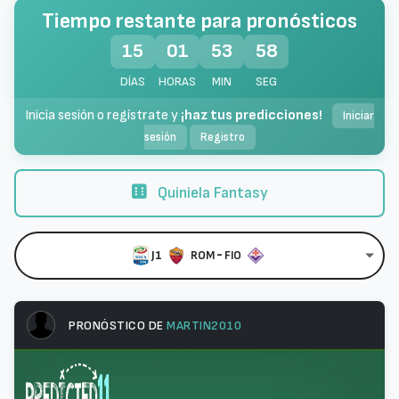
Tiempo restante para pronósticos
15
01
53
58
DÍAS
HORAS
MIN
SEG
Inicia sesión o regístrate y
¡haz tus predicciones!
Iniciar
sesión
Registro
Quiniela Fantasy
-
J1
ROM
FIO
PRONÓSTICO DE
MARTIN2010