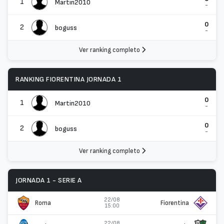
1
Martin2010
-
0
2
boguss
-
Ver ranking completo
RANKING FIORENTINA JORNADA 1
0
1
Martin2010
-
0
2
boguss
-
Ver ranking completo
JORNADA 1 - SERIE A
22/08
Roma
Fiorentina
15:00
22/08