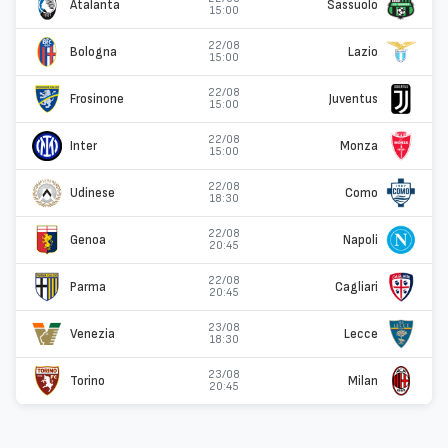
Atalanta
Sassuolo
15:00
22/08
Bologna
Lazio
15:00
22/08
Frosinone
Juventus
15:00
22/08
Inter
Monza
15:00
22/08
Udinese
Como
18:30
22/08
Genoa
Napoli
20:45
22/08
Parma
Cagliari
20:45
23/08
Venezia
Lecce
18:30
23/08
Torino
Milan
20:45