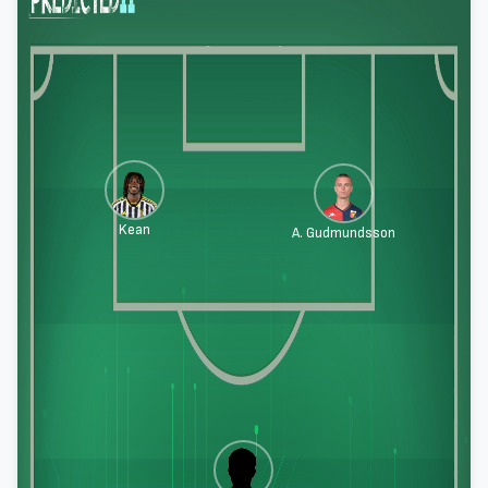
Kean
A. Gudmundsson