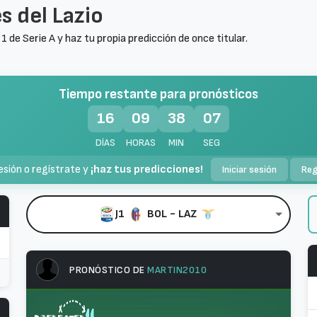
s del Lazio
 1 de Serie A y haz tu propia predicción de once titular.
Tiempo restante para pronósticos
16
09
38
07
DÍAS
HORAS
MIN
SEG
sesión o regístrate y
¡haz tus predicciones!
Iniciar sesión
Reg
J1
BOL
-
LAZ
PRONÓSTICO DE
MARTIN2010