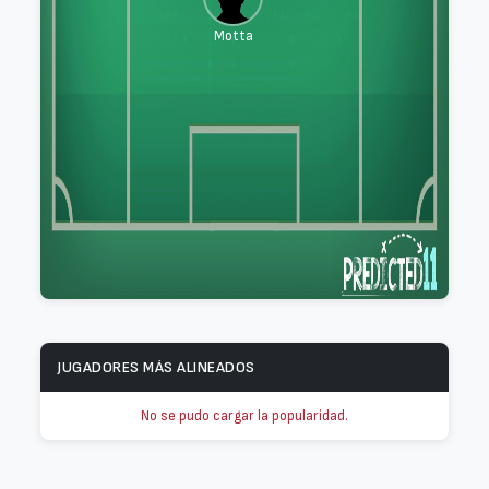
Motta
JUGADORES MÁS ALINEADOS
No se pudo cargar la popularidad.