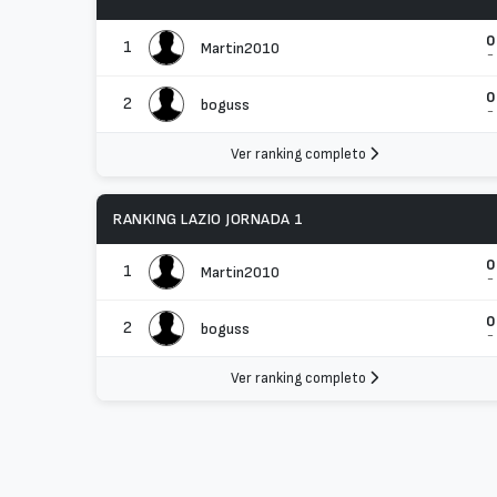
0
1
Martin2010
-
0
2
boguss
-
Ver ranking completo
RANKING LAZIO JORNADA 1
0
1
Martin2010
-
0
2
boguss
-
Ver ranking completo