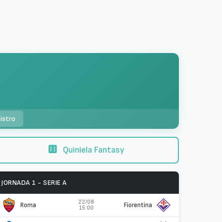
istro
Quiniela Fantasy
JORNADA 1 - SERIE A
22/08
Roma
Fiorentina
15:00