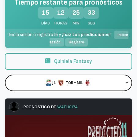
Tiempo restante para pronósticos
15
12
25
32
DÍAS
HORAS
MIN
SEG
Inicia sesión o regístrate y
¡haz tus predicciones!
Iniciar
sesión
Registro
Quiniela Fantasy
-
J1
TOR
MIL
PRONÓSTICO DE
WATUSI74