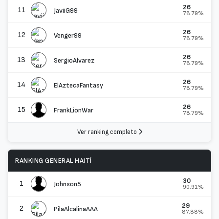
26
11
JaviiG99
78.79%
26
12
Venger99
78.79%
26
13
SergioAlvarez
78.79%
26
14
ElAztecaFantasy
78.79%
26
15
FrankLionWar
78.79%
Ver ranking completo
RANKING GENERAL HAITÍ
30
1
Johnson5
90.91%
29
2
PilaAlcalinaAAA
87.88%