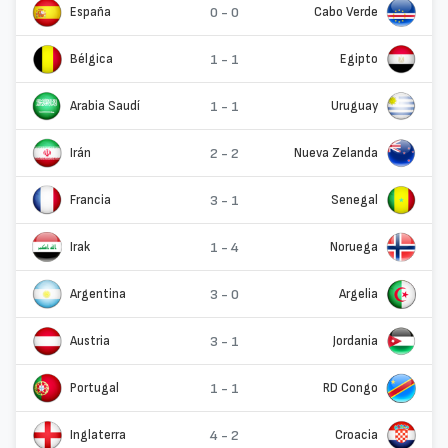
España
0 - 0
Cabo Verde
Bélgica
1 - 1
Egipto
Arabia Saudí
1 - 1
Uruguay
Irán
2 - 2
Nueva Zelanda
Francia
3 - 1
Senegal
Irak
1 - 4
Noruega
Argentina
3 - 0
Argelia
Austria
3 - 1
Jordania
Portugal
1 - 1
RD Congo
Inglaterra
4 - 2
Croacia