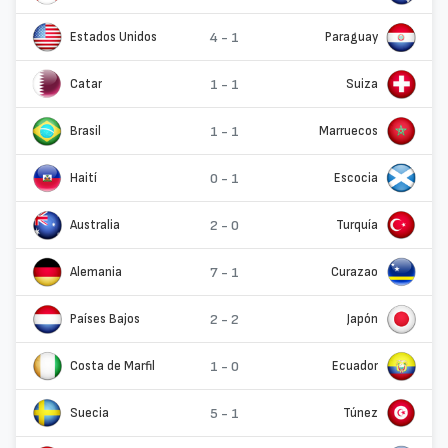
Estados Unidos
4 - 1
Paraguay
Catar
1 - 1
Suiza
Brasil
1 - 1
Marruecos
Haití
0 - 1
Escocia
Australia
2 - 0
Turquía
Alemania
7 - 1
Curazao
Países Bajos
2 - 2
Japón
Costa de Marfil
1 - 0
Ecuador
Suecia
5 - 1
Túnez