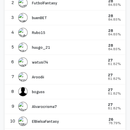
28
2
FutbolFantasy
84.85%
28
3
buenBET
84.85%
28
4
Rubo15
84.85%
28
5
huugo_21
84.85%
27
6
watusi74
81.82%
27
7
Aroodii
81.82%
27
8
boguss
81.82%
27
9
Alvarocrisma7
81.82%
26
10
ElBielsaFantasy
78.79%