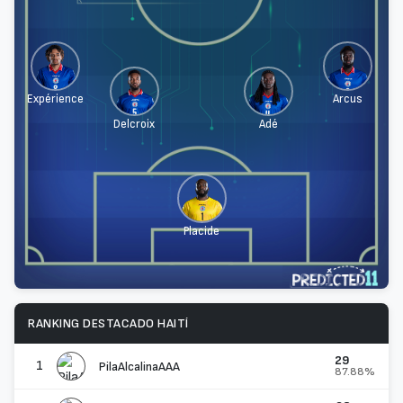
Expérience
Arcus
Delcroix
Adé
Placide
RANKING DESTACADO HAITÍ
29
1
PilaAlcalinaAAA
87.88%