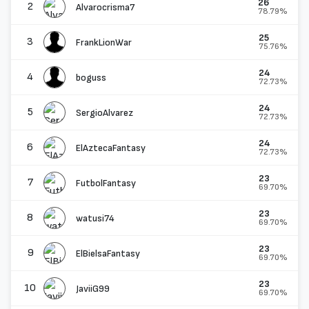
26
2
Alvarocrisma7
78.79%
25
3
FrankLionWar
75.76%
24
4
boguss
72.73%
24
5
SergioAlvarez
72.73%
24
6
ElAztecaFantasy
72.73%
23
7
FutbolFantasy
69.70%
23
8
watusi74
69.70%
23
9
ElBielsaFantasy
69.70%
23
10
JaviiG99
69.70%