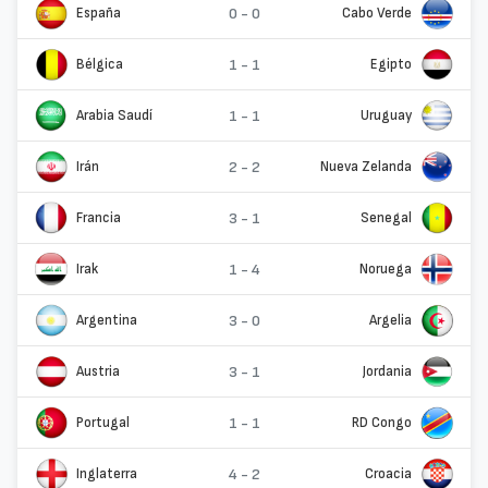
España
0 - 0
Cabo Verde
Bélgica
1 - 1
Egipto
Arabia Saudí
1 - 1
Uruguay
Irán
2 - 2
Nueva Zelanda
Francia
3 - 1
Senegal
Irak
1 - 4
Noruega
Argentina
3 - 0
Argelia
Austria
3 - 1
Jordania
Portugal
1 - 1
RD Congo
Inglaterra
4 - 2
Croacia