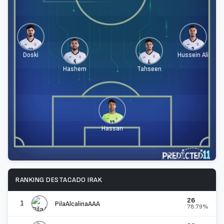
Doski
Hussein Ali
Hashem
Tahseen
Hassan
RANKING DESTACADO IRAK
26
1
PilaAlcalinaAAA
78.79%