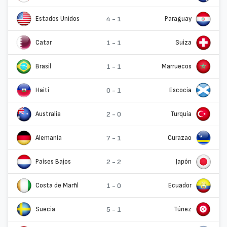
Estados Unidos
4 - 1
Paraguay
Catar
1 - 1
Suiza
Brasil
1 - 1
Marruecos
Haití
0 - 1
Escocia
Australia
2 - 0
Turquía
Alemania
7 - 1
Curazao
Países Bajos
2 - 2
Japón
Costa de Marfil
1 - 0
Ecuador
Suecia
5 - 1
Túnez