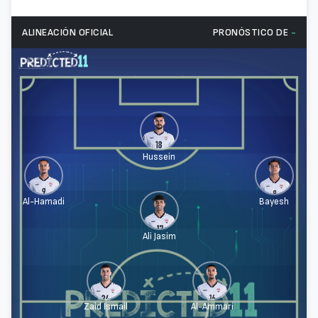
ALINEACIÓN OFICIAL
PRONÓSTICO DE
-
Hussein
Al-Hamadi
Bayesh
Ali Jasim
Zaid Ismail
Al-Ammari