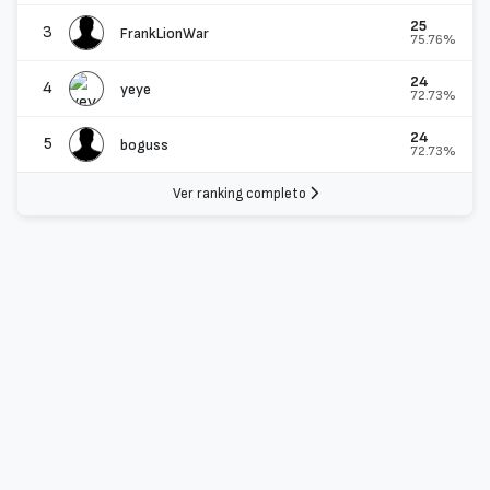
25
3
FrankLionWar
75.76%
24
4
yeye
72.73%
24
5
boguss
72.73%
Ver ranking completo