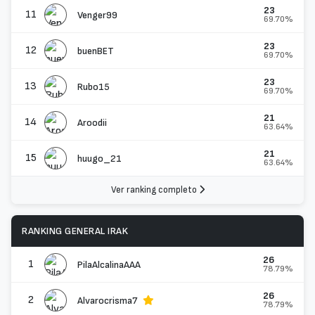
23
11
Venger99
69.70%
23
12
buenBET
69.70%
23
13
Rubo15
69.70%
21
14
Aroodii
63.64%
21
15
huugo_21
63.64%
Ver ranking completo
RANKING GENERAL IRAK
26
1
PilaAlcalinaAAA
78.79%
26
2
Alvarocrisma7
78.79%