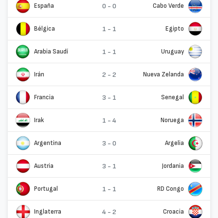
España
0 - 0
Cabo Verde
Bélgica
1 - 1
Egipto
Arabia Saudí
1 - 1
Uruguay
Irán
2 - 2
Nueva Zelanda
Francia
3 - 1
Senegal
Irak
1 - 4
Noruega
Argentina
3 - 0
Argelia
Austria
3 - 1
Jordania
Portugal
1 - 1
RD Congo
Inglaterra
4 - 2
Croacia