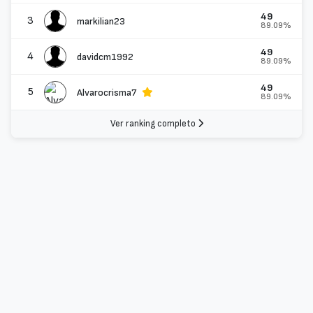
49
3
markilian23
89.09%
49
4
davidcm1992
89.09%
49
5
Alvarocrisma7
89.09%
Ver ranking completo