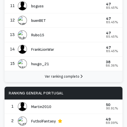
47
11
boguss
85.45%
47
12
buenBET
85.45%
47
13
Rubo15
85.45%
47
14
FrankLionWar
85.45%
38
15
huugo_21
86.36%
Ver ranking completo
RANKING GENERAL PORTUGAL
50
1
Martin2010
90.91%
49
2
FutbolFantasy
89.09%