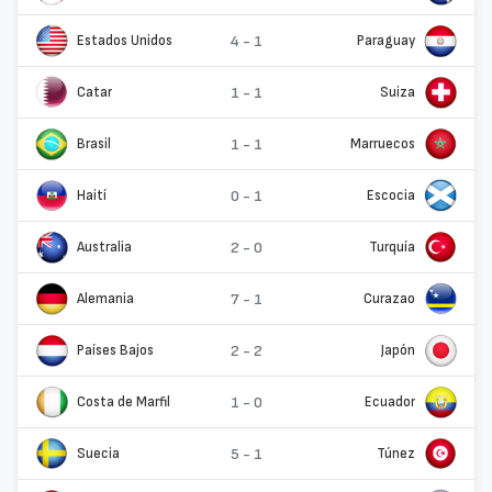
Estados Unidos
4 - 1
Paraguay
Catar
1 - 1
Suiza
Brasil
1 - 1
Marruecos
Haití
0 - 1
Escocia
Australia
2 - 0
Turquía
Alemania
7 - 1
Curazao
Países Bajos
2 - 2
Japón
Costa de Marfil
1 - 0
Ecuador
Suecia
5 - 1
Túnez