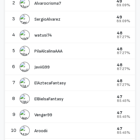
49
2
Alvarocrisma7
89.09%
49
3
SergioAlvarez
89.09%
48
4
watusi74
87.27%
48
5
PilaAlcalinaAAA
87.27%
48
6
JaviiG99
87.27%
48
7
ElAztecaFantasy
87.27%
47
8
ElBielsaFantasy
85.45%
47
9
Venger99
85.45%
47
10
Aroodii
85.45%