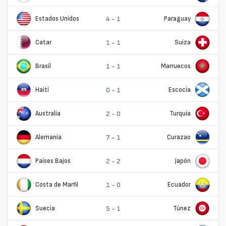
Estados Unidos
4 - 1
Paraguay
Catar
1 - 1
Suiza
Brasil
1 - 1
Marruecos
Haití
0 - 1
Escocia
Australia
2 - 0
Turquía
Alemania
7 - 1
Curazao
Países Bajos
2 - 2
Japón
Costa de Marfil
1 - 0
Ecuador
Suecia
5 - 1
Túnez