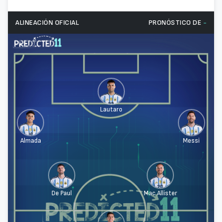
ALINEACIÓN OFICIAL
PRONÓSTICO DE
-
Lautaro
Almada
Messi
De Paul
Mac Allister