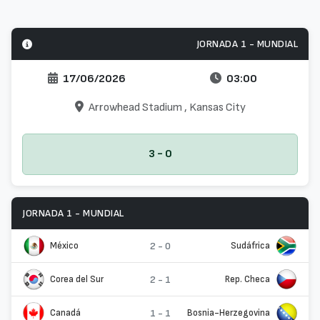
JORNADA 1 - MUNDIAL
17/06/2026
03:00
Arrowhead Stadium
, Kansas City
3 - 0
JORNADA 1 - MUNDIAL
México
2 - 0
Sudáfrica
Corea del Sur
2 - 1
Rep. Checa
Canadá
1 - 1
Bosnia-Herzegovina