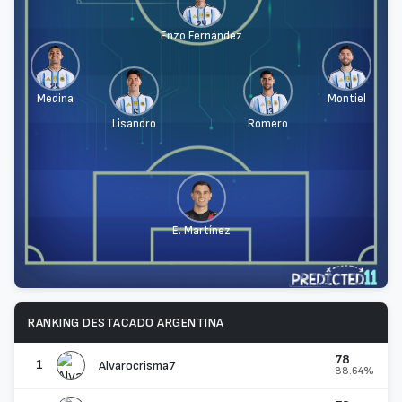
Enzo Fernández
Medina
Montiel
Lisandro
Romero
E. Martínez
RANKING DESTACADO ARGENTINA
78
1
Alvarocrisma7
88.64%