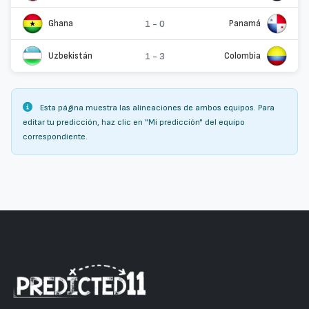
Ghana
1 - 0
Panamá
Uzbekistán
1 - 3
Colombia
Esta página muestra las alineaciones de ambos equipos. Para
editar tu predicción, haz clic en "Mi predicción" del equipo
correspondiente.