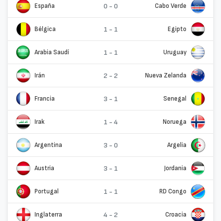
España
0 - 0
Cabo Verde
Bélgica
1 - 1
Egipto
Arabia Saudí
1 - 1
Uruguay
Irán
2 - 2
Nueva Zelanda
Francia
3 - 1
Senegal
Irak
1 - 4
Noruega
Argentina
3 - 0
Argelia
Austria
3 - 1
Jordania
Portugal
1 - 1
RD Congo
Inglaterra
4 - 2
Croacia