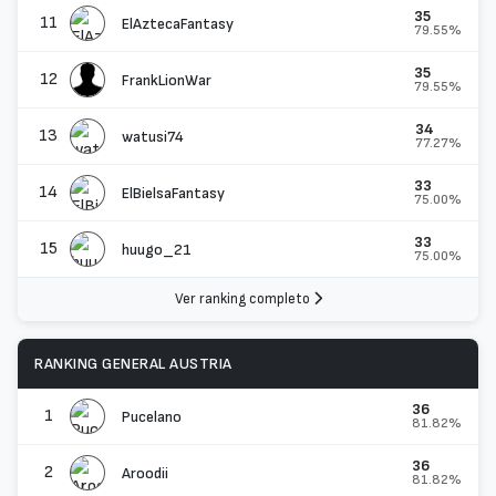
35
11
ElAztecaFantasy
79.55%
35
12
FrankLionWar
79.55%
34
13
watusi74
77.27%
33
14
ElBielsaFantasy
75.00%
33
15
huugo_21
75.00%
Ver ranking completo
RANKING GENERAL AUSTRIA
36
1
Pucelano
81.82%
36
2
Aroodii
81.82%