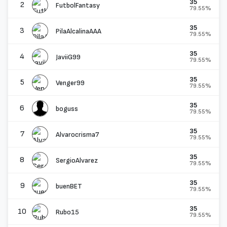
35
2
FutbolFantasy
79.55%
35
3
PilaAlcalinaAAA
79.55%
35
4
JaviiG99
79.55%
35
5
Venger99
79.55%
35
6
boguss
79.55%
35
7
Alvarocrisma7
79.55%
35
8
SergioAlvarez
79.55%
35
9
buenBET
79.55%
35
10
Rubo15
79.55%