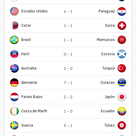
Estados Unidos
4 - 1
Paraguay
Catar
1 - 1
Suiza
Brasil
1 - 1
Marruecos
Haití
0 - 1
Escocia
Australia
2 - 0
Turquía
Alemania
7 - 1
Curazao
Países Bajos
2 - 2
Japón
Costa de Marfil
1 - 0
Ecuador
Suecia
5 - 1
Túnez