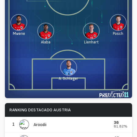
Mwene
Posch
Alaba
Lienhart
A. Schlager
RANKING DESTACADO AUSTRIA
36
1
Aroodii
81.82%