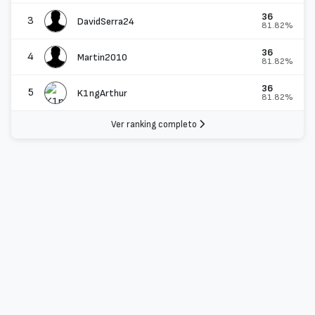
36
3
DavidSerra24
81.82%
36
4
Martin2010
81.82%
36
5
K1ngArthur
81.82%
Ver ranking completo